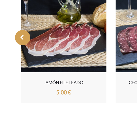
CECINA DE VACA EN FILETES
CABE
5,40 €